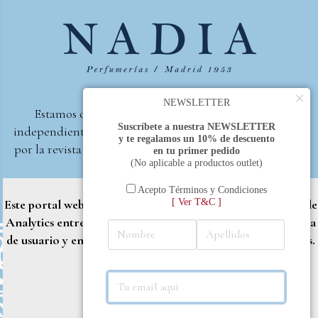
×
NEWSLETTER
Estamos orgullosos de ser la primera perfumería
Suscríbete a nuestra NEWSLETTER
independiente de España, en recibir el premio otorgado
y te regalamos un 10% de descuento
por la revista Beautyproof en 2015 a la mejor perfumería
en tu primer pedido
(No aplicable a productos outlet)
de autor.
Perfumería Nadia
2017 |
Política de Privacidad
Acepto Términos y Condiciones
[ Ver T&C ]
Este portal web utiliza cookies propias y de terceros (Google
Analytics entre otros) para brindarle una mejor experiencia
de usuario y entregar contenido adaptado a sus necesidades.
Rechazar
Aceptar
Más info