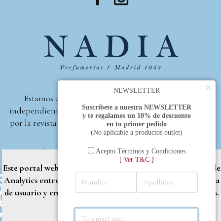
×
NEWSLETTER
Estamos orgullosos de ser la primera perfumería
Suscríbete a nuestra NEWSLETTER
independiente de España, en recibir el premio otorgado
y te regalamos un 10% de descuento
por la revista Beautyproof en 2015 a la mejor perfumería
en tu primer pedido
(No aplicable a productos outlet)
de autor.
Perfumería Nadia
2017 |
Política de Privacidad
Acepto Términos y Condiciones
[ Ver T&C ]
Este portal web utiliza cookies propias y de terceros (Google
Analytics entre otros) para brindarle una mejor experiencia
de usuario y entregar contenido adaptado a sus necesidades.
Rechazar
Aceptar