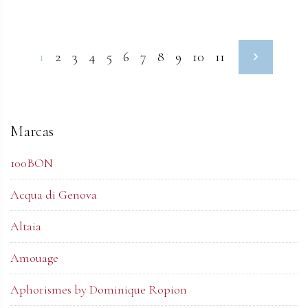
1
2
3
4
5
6
7
8
9
10
11
Marcas
100BON
Acqua di Genova
Altaia
Amouage
Aphorismes by Dominique Ropion