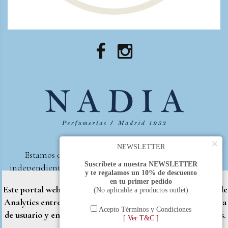
×
NEWSLETTER
Estamos orgullosos de ser la primera perfumería
Suscríbete a nuestra NEWSLETTER
independiente de España, en recibir el premio otorgado
y te regalamos un 10% de descuento
por la revista Beautyproof en 2015 a la mejor perfumería
en tu primer pedido
Este portal web utiliza cookies propias y de terceros (Google
(No aplicable a productos outlet)
de autor.
Analytics entre otros) para brindarle una mejor experiencia
Perfumería Nadia
2017 |
Política de Privacidad
Acepto Términos y Condiciones
de usuario y entregar contenido adaptado a sus necesidades.
[ Ver T&C ]