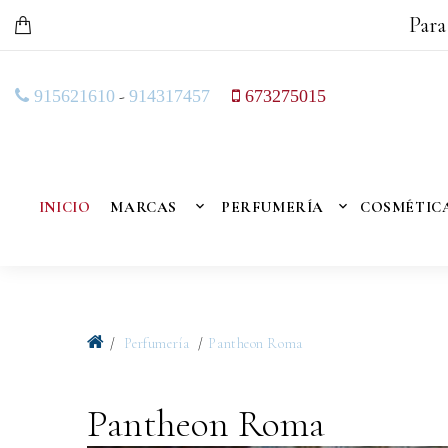
Para
-
915621610
914317457
673275015
INICIO
MARCAS
PERFUMERÍA
COSMÉTIC
Perfumería
Pantheon Roma
Pantheon Roma