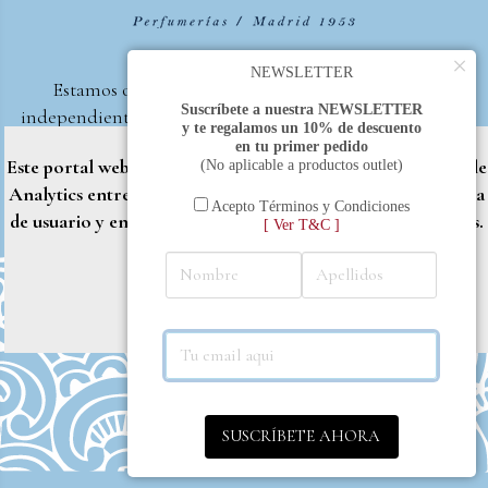
×
NEWSLETTER
Estamos orgullosos de ser la primera perfumería
Suscríbete a nuestra NEWSLETTER
independiente de España, en recibir el premio otorgado
y te regalamos un 10% de descuento
por la revista Beautyproof en 2015 a la mejor perfumería
en tu primer pedido
Este portal web utiliza cookies propias y de terceros (Google
(No aplicable a productos outlet)
de autor.
Analytics entre otros) para brindarle una mejor experiencia
Perfumería Nadia
2017 |
Política de Privacidad
Acepto Términos y Condiciones
de usuario y entregar contenido adaptado a sus necesidades.
[ Ver T&C ]
Rechazar
Aceptar
Más info
SUSCRÍBETE AHORA