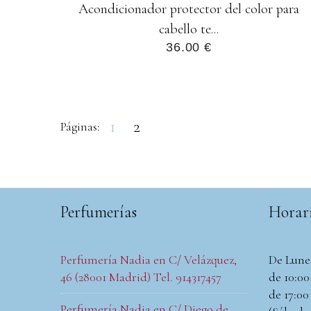
Acondicionador protector del color para
cabello te...
36.00 €
1
2
Páginas:
Perfumerías
Horar
Perfumería Nadia en C/ Velázquez,
De Lune
46 (28001 Madrid) Tel. 914317457
de 10:00 
de 17:00 
Perfumería Nadia en C/ Diego de