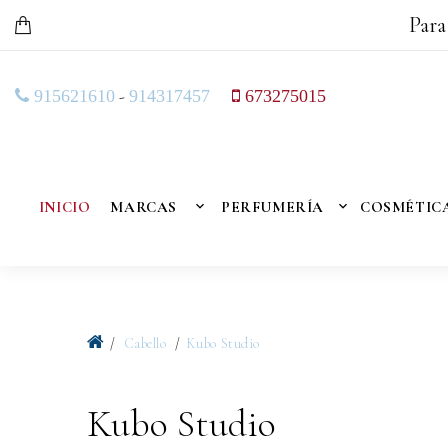
Para
-
915621610
914317457
673275015
INICIO
MARCAS
PERFUMERÍA
COSMÉTIC
Cabello
Kubo Studio
Kubo Studio