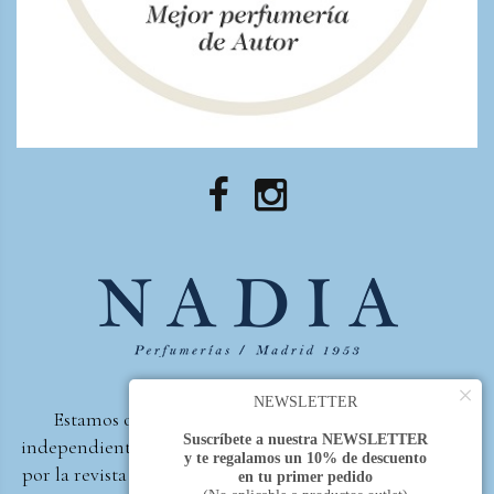
×
NEWSLETTER
Estamos orgullosos de ser la primera perfumería
Suscríbete a nuestra NEWSLETTER
independiente de España, en recibir el premio otorgado
y te regalamos un 10% de descuento
por la revista Beautyproof en 2015 a la mejor perfumería
en tu primer pedido