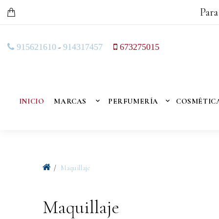
Para
-
915621610
914317457
673275015
INICIO
MARCAS
PERFUMERÍA
COSMÉTIC
Maquillaje
Maquillaje