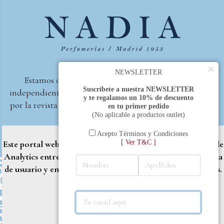
×
NEWSLETTER
Estamos orgullosos de ser la primera perfumería
Suscríbete a nuestra NEWSLETTER
independiente de España, en recibir el premio otorgado
y te regalamos un 10% de descuento
por la revista Beautyproof en 2015 a la mejor perfumería
en tu primer pedido
(No aplicable a productos outlet)
de autor.
Perfumería Nadia
2017 |
Política de Privacidad
Acepto Términos y Condiciones
[ Ver T&C ]
Este portal web utiliza cookies propias y de terceros (Google
Analytics entre otros) para brindarle una mejor experiencia
de usuario y entregar contenido adaptado a sus necesidades.
Rechazar
Aceptar
Más info