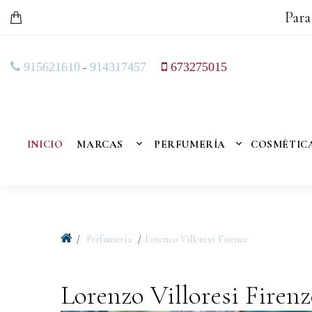
Para
-
915621610
914317457
673275015
INICIO
MARCAS
PERFUMERÍA
COSMÉTIC
Perfumería
Lorenzo Villoresi Firenze
Lorenzo Villoresi Firenz