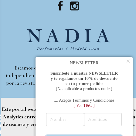
×
NEWSLETTER
Estamos orgullosos de ser la primera perfumería
Suscríbete a nuestra NEWSLETTER
independiente de España, en recibir el premio otorgado
y te regalamos un 10% de descuento
por la revista Beautyproof en 2015 a la mejor perfumería
en tu primer pedido
(No aplicable a productos outlet)
de autor.
Perfumería Nadia
2017 |
Política de Privacidad
Acepto Términos y Condiciones
[ Ver T&C ]
Este portal web utiliza cookies propias y de terceros (Google
Analytics entre otros) para brindarle una mejor experiencia
de usuario y entregar contenido adaptado a sus necesidades.
Rechazar
Aceptar