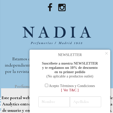
×
NEWSLETTER
Estamos orgullosos de ser la primera perfumería
Suscríbete a nuestra NEWSLETTER
independiente de España, en recibir el premio otorgado
y te regalamos un 10% de descuento
por la revista Beautyproof en 2015 a la mejor perfumería
en tu primer pedido
(No aplicable a productos outlet)
de autor.
Perfumería Nadia
2017 |
Política de Privacidad
Acepto Términos y Condiciones
[ Ver T&C ]
Este portal web utiliza cookies propias y de terceros (Google
Analytics entre otros) para brindarle una mejor experiencia
de usuario y entregar contenido adaptado a sus necesidades.