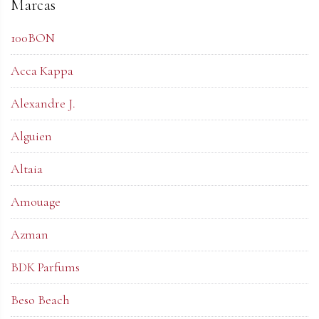
Marcas
100BON
Acca Kappa
Alexandre J.
Alguien
Altaia
Amouage
Azman
BDK Parfums
Beso Beach