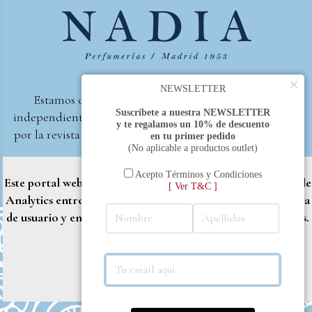
×
NEWSLETTER
Estamos orgullosos de ser la primera perfumería
Suscríbete a nuestra NEWSLETTER
independiente de España, en recibir el premio otorgado
y te regalamos un 10% de descuento
por la revista Beautyproof en 2015 a la mejor perfumería
en tu primer pedido
(No aplicable a productos outlet)
de autor.
Perfumería Nadia
2017 |
Política de Privacidad
Acepto Términos y Condiciones
Este portal web utiliza cookies propias y de terceros (Google
[ Ver T&C ]
Analytics entre otros) para brindarle una mejor experiencia
de usuario y entregar contenido adaptado a sus necesidades.
Rechazar
Aceptar
Más info