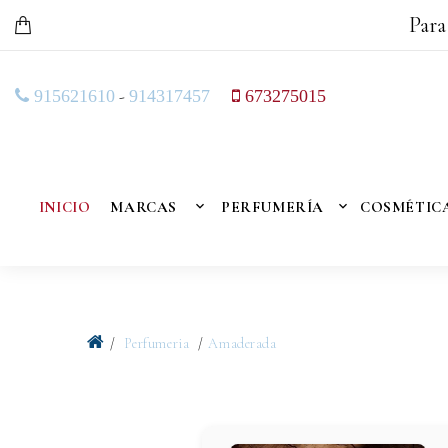
Para
-
915621610
914317457
673275015
INICIO
MARCAS
PERFUMERÍA
COSMÉTIC
Perfumeria
Amaderada