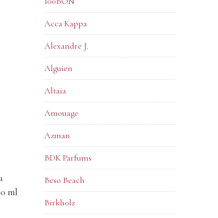
100BON
Acca Kappa
Alexandre J.
Alguien
Altaia
Amouage
Azman
BDK Parfums
a
Beso Beach
00 ml
Birkholz