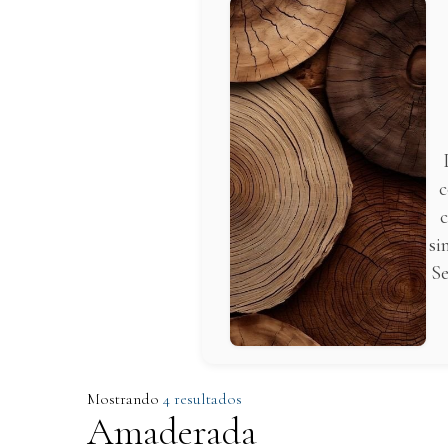
c
c
si
Se
Mostrando
4 resultados
Amaderada