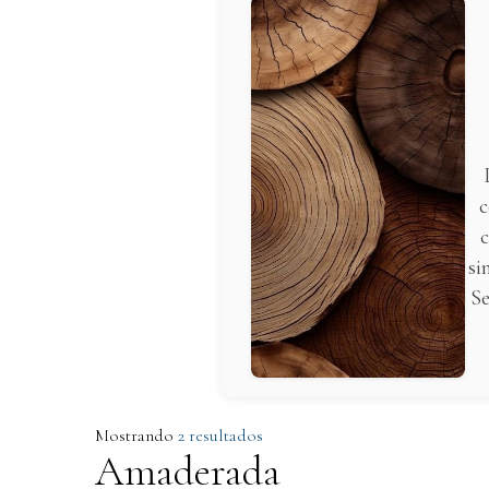
c
c
si
Se
Mostrando
2 resultados
Amaderada