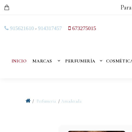
Para
-
915621610
914317457
673275015
INICIO
MARCAS
PERFUMERÍA
COSMÉTIC
Perfumeria
Amaderada