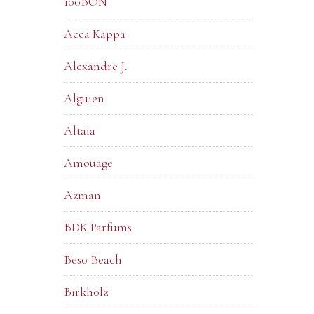
100BON
Acca Kappa
Alexandre J.
Alguien
Altaia
Amouage
Azman
BDK Parfums
Beso Beach
Birkholz