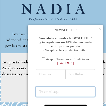
×
NEWSLETTER
Estamos orgullosos de ser la primera perfumería
Suscríbete a nuestra NEWSLETTER
independiente de España, en recibir el premio otorgado
y te regalamos un 10% de descuento
por la revista Beautyproof en 2015 a la mejor perfumería
en tu primer pedido
(No aplicable a productos outlet)
de autor.
Perfumería Nadia
2017 |
Política de Privacidad
Acepto Términos y Condiciones
Este portal web utiliza cookies propias y de terceros (Google
[ Ver T&C ]
Analytics entre otros) para brindarle una mejor experiencia
de usuario y entregar contenido adaptado a sus necesidades.
Rechazar
Aceptar
Más info