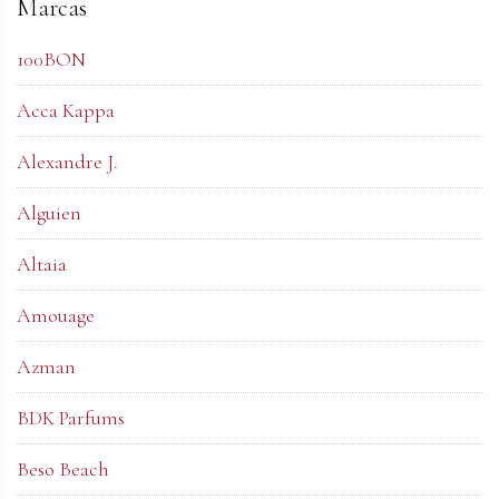
Marcas
100BON
Acca Kappa
Alexandre J.
Alguien
Altaia
Amouage
Azman
BDK Parfums
Beso Beach