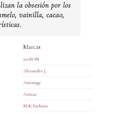
lizan la obsesión por los
amelo, vainilla, cacao,
rísticas.
Marcas
100BON
Alexandre J.
Amouage
Azman
BDK Parfums