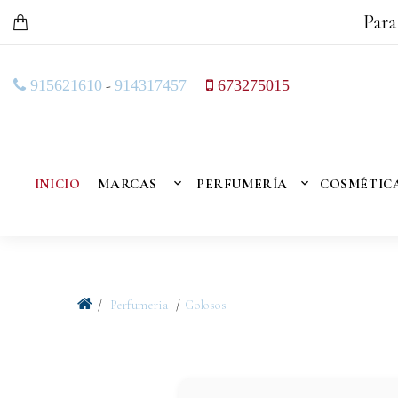
Para
-
915621610
914317457
673275015
INICIO
MARCAS
PERFUMERÍA
COSMÉTIC
Perfumeria
Golosos