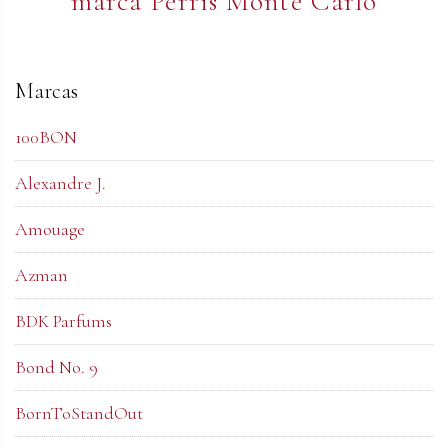
marca Perris Monte Carlo
Marcas
100BON
Alexandre J.
Amouage
Azman
BDK Parfums
Bond No. 9
BornToStandOut