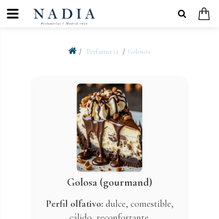
Perfumeria
Golosos
Golosa (gourmand)
Perfil olfativo:
dulce, comestible,
cálido, reconfortante.