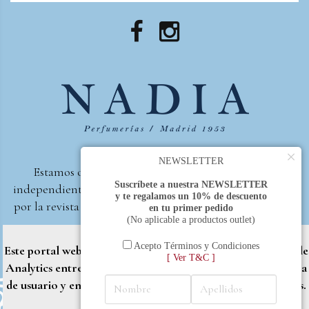
×
NEWSLETTER
Estamos orgullosos de ser la primera perfumería
Suscríbete a nuestra NEWSLETTER
independiente de España, en recibir el premio otorgado
y te regalamos un 10% de descuento
por la revista Beautyproof en 2015 a la mejor perfumería
en tu primer pedido
(No aplicable a productos outlet)
de autor.
Perfumería Nadia
2017 |
Política de Privacidad
Acepto Términos y Condiciones
Este portal web utiliza cookies propias y de terceros (Google
[ Ver T&C ]
Analytics entre otros) para brindarle una mejor experiencia
de usuario y entregar contenido adaptado a sus necesidades.