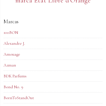
marca Etat Libre d'Orange
Marcas
100BON
Alexandre J.
Amouage
Azman
BDK Parfums
Bond No. 9
BornToStandOut