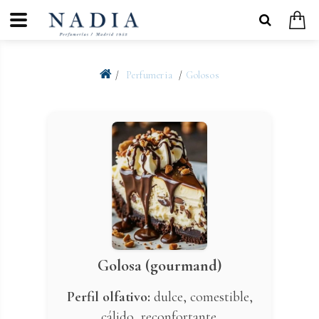
Perfumeria
Golosos
Golosa (gourmand)
Perfil olfativo:
dulce, comestible,
cálido, reconfortante.