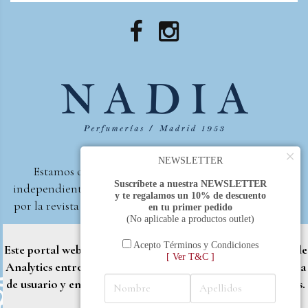
×
NEWSLETTER
Estamos orgullosos de ser la primera perfumería
Suscríbete a nuestra NEWSLETTER
independiente de España, en recibir el premio otorgado
y te regalamos un 10% de descuento
por la revista Beautyproof en 2015 a la mejor perfumería
en tu primer pedido
(No aplicable a productos outlet)
de autor.
Perfumería Nadia
2017 |
Política de Privacidad
Acepto Términos y Condiciones
Este portal web utiliza cookies propias y de terceros (Google
[ Ver T&C ]
Analytics entre otros) para brindarle una mejor experiencia
de usuario y entregar contenido adaptado a sus necesidades.