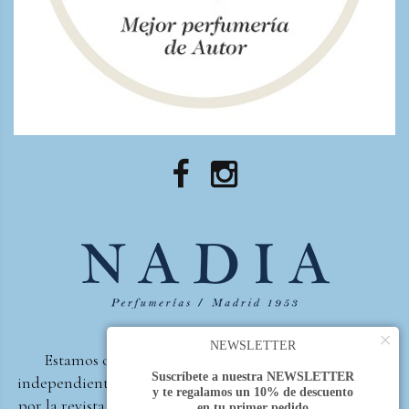
×
NEWSLETTER
Estamos orgullosos de ser la primera perfumería
Suscríbete a nuestra NEWSLETTER
independiente de España, en recibir el premio otorgado
y te regalamos un 10% de descuento
por la revista Beautyproof en 2015 a la mejor perfumería
en tu primer pedido