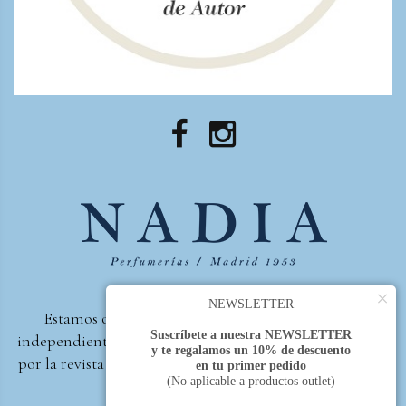
×
NEWSLETTER
Estamos orgullosos de ser la primera perfumería
Suscríbete a nuestra NEWSLETTER
independiente de España, en recibir el premio otorgado
y te regalamos un 10% de descuento
por la revista Beautyproof en 2015 a la mejor perfumería
en tu primer pedido
(No aplicable a productos outlet)
de autor.