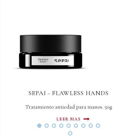
SEPAI - FLAWLESS HANDS
SEPAI - FLAWLESS NECK
Tratamiento redensificante y tensor para cuello y
Tratamiento antiedad para manos. 50g
escote.50ml
LEER MAS
LEER MAS