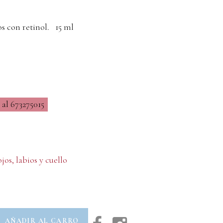
s con retinol. 15 ml
al 673275015
os, labios y cuello
AÑADIR AL CARRO