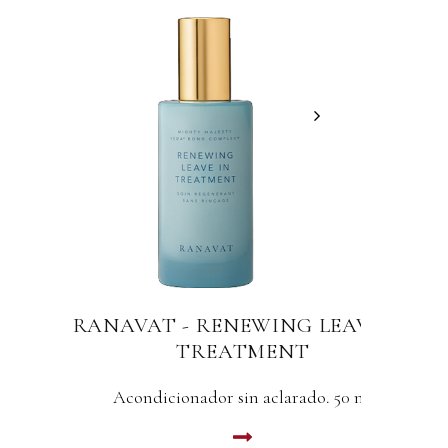
RANAVAT - RENEWING LEAVE IN
R
TREATMENT
Acondicionador sin aclarado. 50 ml
LEER MAS