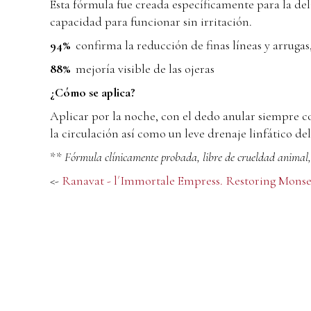
Esta fórmula fue creada específicamente para la deli
capacidad para funcionar sin irritación.
94%
confirma la reducción de finas líneas y arruga
88%
mejoría visible de las ojeras
¿Cómo se aplica?
Aplicar por la noche, con el dedo anular siempre 
la circulación así como un leve drenaje linfático del
**
Fórmula clínicamente probada, libre de crueldad animal, v
<-
Ranavat - l´Immortale Empress. Restoring Mons