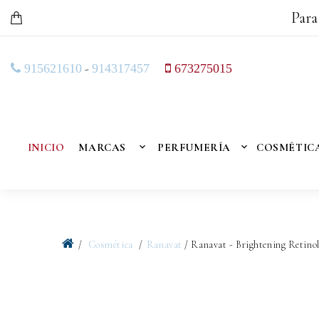
Para
-
915621610
914317457
673275015
INICIO
MARCAS
PERFUMERÍA
COSMÉTIC
Cosmética
Ranavat
/ Ranavat - Brightening Retino