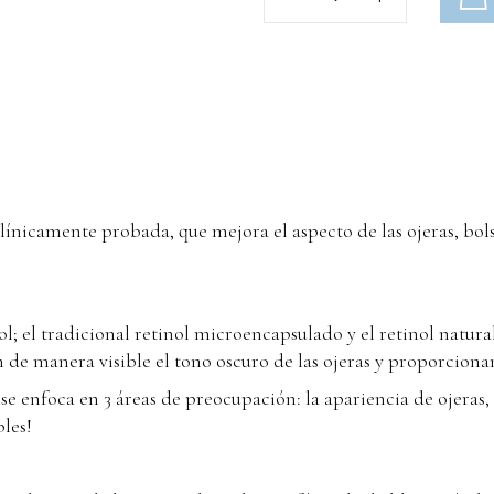
ínicamente probada, que mejora el aspecto de las ojeras, bolsa
; el tradicional retinol microencapsulado y el retinol natura
n de manera visible el tono oscuro de las ojeras y proporcion
se enfoca en 3 áreas de preocupación: la apariencia de ojeras,
bles!