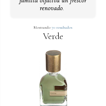
familia olfativa un frescor
renovado
.
Mostrando
70 resultados
Verde