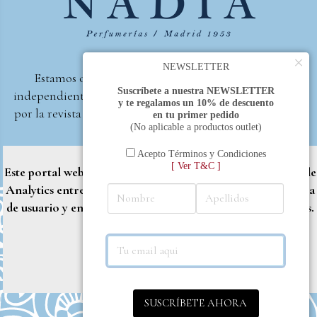
×
NEWSLETTER
Estamos orgullosos de ser la primera perfumería
Suscríbete a nuestra NEWSLETTER
independiente de España, en recibir el premio otorgado
y te regalamos un 10% de descuento
por la revista Beautyproof en 2015 a la mejor perfumería
en tu primer pedido
(No aplicable a productos outlet)
de autor.
Perfumería Nadia
2017 |
Política de Privacidad
Acepto Términos y Condiciones
[ Ver T&C ]
Este portal web utiliza cookies propias y de terceros (Google
Analytics entre otros) para brindarle una mejor experiencia
de usuario y entregar contenido adaptado a sus necesidades.
Rechazar
Aceptar
Más info
SUSCRÍBETE AHORA