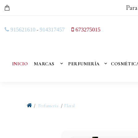
Para
-
915621610
914317457
673275015
INICIO
MARCAS
PERFUMERÍA
COSMÉTIC
Perfumeria
Floral