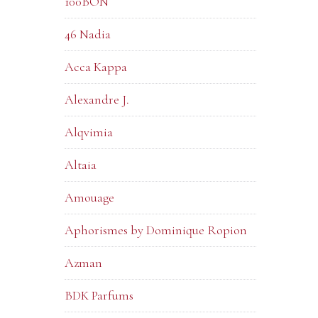
100BON
46 Nadia
Acca Kappa
Alexandre J.
Alqvimia
Altaia
Amouage
Aphorismes by Dominique Ropion
Azman
BDK Parfums