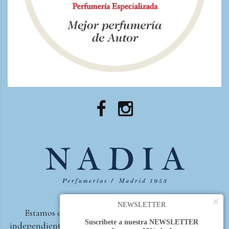
×
NEWSLETTER
Estamos orgullosos de ser la primera perfumería
Suscríbete a nuestra NEWSLETTER
independiente de España, en recibir el premio otorgado