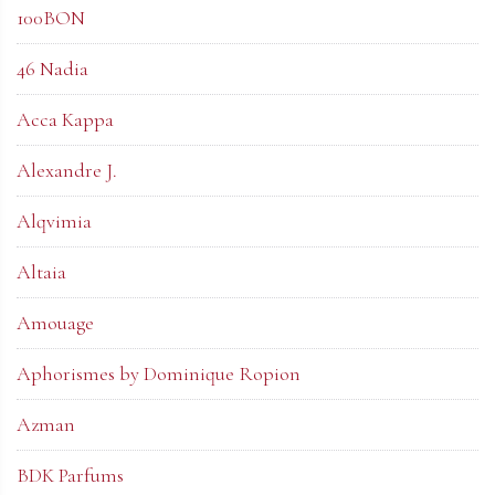
100BON
46 Nadia
Acca Kappa
Alexandre J.
Alqvimia
Altaia
Amouage
Aphorismes by Dominique Ropion
Azman
BDK Parfums