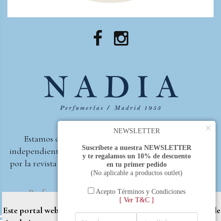
×
NEWSLETTER
Estamos orgullosos de ser la primera perfumería
Suscríbete a nuestra NEWSLETTER
independiente de España, en recibir el premio otorgado
y te regalamos un 10% de descuento
por la revista Beautyproof en 2015 a la mejor perfumería
en tu primer pedido
(No aplicable a productos outlet)
de autor.
Perfumería Nadia
2017 |
Política de Privacidad
Acepto Términos y Condiciones
[ Ver T&C ]
Este portal web utiliza cookies propias y de terceros (Google