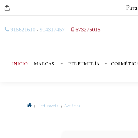
Para
-
915621610
914317457
673275015
INICIO
MARCAS
PERFUMERÍA
COSMÉTIC
Perfumeria
Acuática