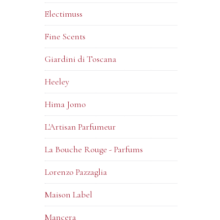
Electimuss
Fine Scents
Giardini di Toscana
Heeley
Hima Jomo
L'Artisan Parfumeur
La Bouche Rouge - Parfums
Lorenzo Pazzaglia
Maison Label
Mancera