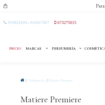
Para
-
915621610
914317457
673275015
INICIO
MARCAS
PERFUMERÍA
COSMÉTIC
Perfumería
Matiere Premiere
Matiere Premiere