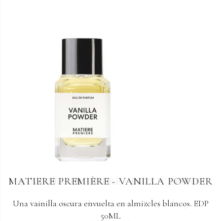
MATIERE PREMIÈRE - VANILLA POWDER
MATIERE PREMIERE - BOIS D' ÉBÈNE
Una vainilla oscura envuelta en almizcles blancos. EDP
Una madera ambarina oscura. EDP 6 ml vap.
50ML