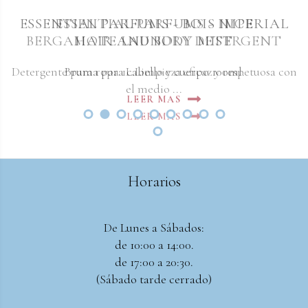
ESSENTIAL PARFUMS - BOIS IMPERIAL
ESSENTIAL PARFUMS - NICE
BERGAMOTE LAUNDRY DETERGENT
HAIR AND BODY MIST
Detergente para ropa 1L.Limpieza eficaz y respetuosa con
Bruma para cabello y cuerpo 100ml.
el medio ...
LEER MAS
LEER MAS
Horarios
De Lunes a Sábados:
de 10:00 a 14:00.
de 17:00 a 20:30.
(Sábado tarde cerrado)