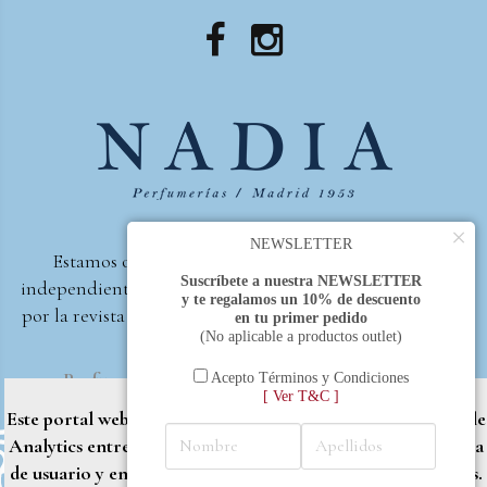
×
NEWSLETTER
Estamos orgullosos de ser la primera perfumería
Suscríbete a nuestra NEWSLETTER
independiente de España, en recibir el premio otorgado
y te regalamos un 10% de descuento
por la revista Beautyproof en 2015 a la mejor perfumería
en tu primer pedido
(No aplicable a productos outlet)
de autor.
Perfumería Nadia
2017 |
Política de Privacidad
Acepto Términos y Condiciones
[ Ver T&C ]
Este portal web utiliza cookies propias y de terceros (Google
Analytics entre otros) para brindarle una mejor experiencia
de usuario y entregar contenido adaptado a sus necesidades.