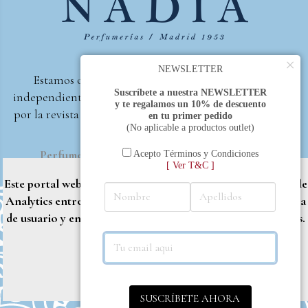
×
NEWSLETTER
Estamos orgullosos de ser la primera perfumería
Suscríbete a nuestra NEWSLETTER
independiente de España, en recibir el premio otorgado
y te regalamos un 10% de descuento
por la revista Beautyproof en 2015 a la mejor perfumería
en tu primer pedido
(No aplicable a productos outlet)
de autor.
Perfumería Nadia
2017 |
Política de Privacidad
Acepto Términos y Condiciones
[ Ver T&C ]
Este portal web utiliza cookies propias y de terceros (Google
Analytics entre otros) para brindarle una mejor experiencia
de usuario y entregar contenido adaptado a sus necesidades.
Rechazar
Aceptar
Más info
SUSCRÍBETE AHORA