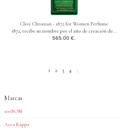
Clive Christian - 1872 for Women Perfume
1872, recibe su nombre por el año de creación de...
565.00 €.
1
2
3
4
5
Marcas
100BON
Acca Kappa