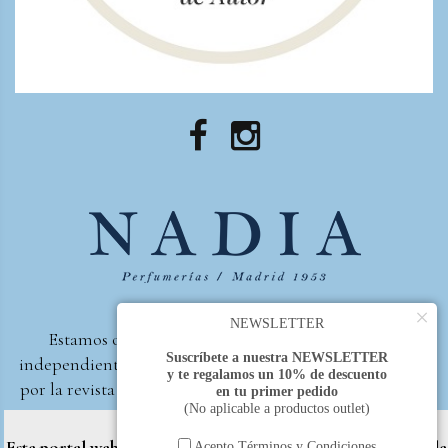
×
NEWSLETTER
Estamos orgullosos de ser la primera perfumería
Suscríbete a nuestra NEWSLETTER
independiente de España, en recibir el premio otorgado
y te regalamos un 10% de descuento
por la revista Beautyproof en 2015 a la mejor perfumería
en tu primer pedido
(No aplicable a productos outlet)
de autor.
Este portal web utiliza cookies propias y de terceros (Google
Perfumería Nadia
2017 |
Política de Privacidad
Acepto Términos y Condiciones