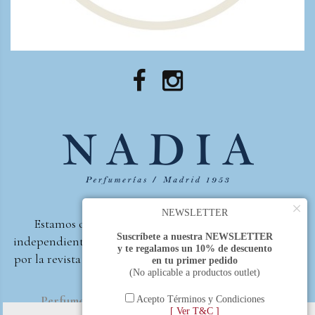
×
NEWSLETTER
Estamos orgullosos de ser la primera perfumería
Suscríbete a nuestra NEWSLETTER
independiente de España, en recibir el premio otorgado
y te regalamos un 10% de descuento
por la revista Beautyproof en 2015 a la mejor perfumería
en tu primer pedido
(No aplicable a productos outlet)
de autor.
Perfumería Nadia
2017 |
Política de Privacidad
Acepto Términos y Condiciones
[ Ver T&C ]