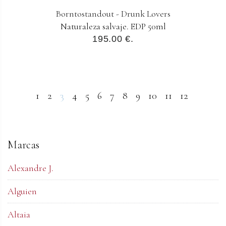
Borntostandout - Drunk Lovers
Naturaleza salvaje. EDP 50ml
195.00 €.
1
2
3
4
5
6
7
8
9
10
11
12
Marcas
Alexandre J.
Alguien
Altaia