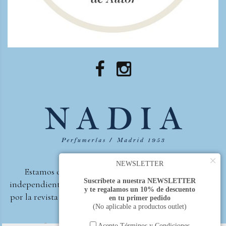
×
NEWSLETTER
Estamos orgullosos de ser la primera perfumería
Suscríbete a nuestra NEWSLETTER
independiente de España, en recibir el premio otorgado
y te regalamos un 10% de descuento
por la revista Beautyproof en 2015 a la mejor perfumería
en tu primer pedido
(No aplicable a productos outlet)
de autor.
Acepto Términos y Condiciones