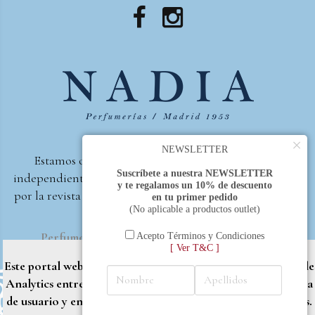
×
NEWSLETTER
Estamos orgullosos de ser la primera perfumería
Suscríbete a nuestra NEWSLETTER
independiente de España, en recibir el premio otorgado
y te regalamos un 10% de descuento
por la revista Beautyproof en 2015 a la mejor perfumería
en tu primer pedido
(No aplicable a productos outlet)
de autor.
Perfumería Nadia
2017 |
Política de Privacidad
Acepto Términos y Condiciones
[ Ver T&C ]
Este portal web utiliza cookies propias y de terceros (Google
Analytics entre otros) para brindarle una mejor experiencia
de usuario y entregar contenido adaptado a sus necesidades.