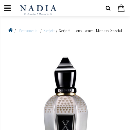
Perfumería
Xerjoff
/ Xerjoff - Tony Iommi Monkey Special