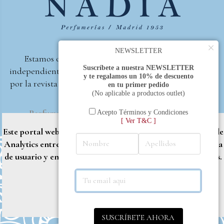
×
NEWSLETTER
Estamos orgullosos de ser la primera perfumería
Suscríbete a nuestra NEWSLETTER
independiente de España, en recibir el premio otorgado
y te regalamos un 10% de descuento
por la revista Beautyproof en 2015 a la mejor perfumería
en tu primer pedido
(No aplicable a productos outlet)
de autor.
Perfumería Nadia
2017 |
Política de Privacidad
Acepto Términos y Condiciones
[ Ver T&C ]
Este portal web utiliza cookies propias y de terceros (Google
Analytics entre otros) para brindarle una mejor experiencia
de usuario y entregar contenido adaptado a sus necesidades.
Rechazar
Aceptar
Más info
SUSCRÍBETE AHORA