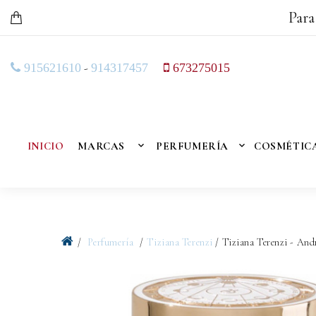
Para
-
915621610
914317457
673275015
INICIO
MARCAS
PERFUMERÍA
COSMÉTIC
Perfumería
Tiziana Terenzi
/ Tiziana Terenzi - An