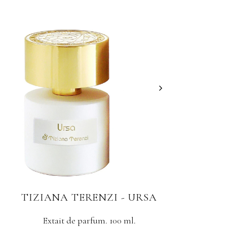
TIZIANA TERENZI - KIRKÈ
TI
OVERDOSE