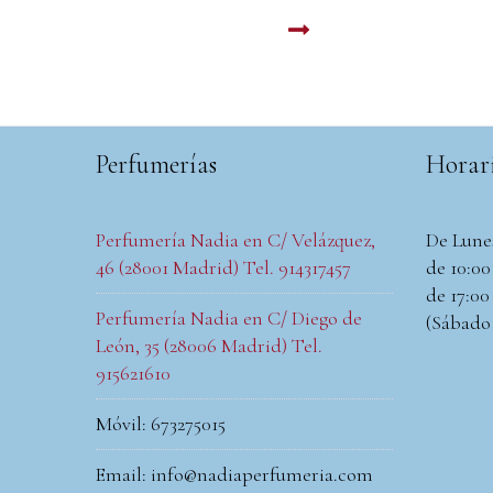
Extrait de parfum 100ml
LEER MAS
Perfumerías
Horar
Perfumería Nadia en C/ Velázquez,
De Lune
46 (28001 Madrid) Tel. 914317457
de 10:00 
de 17:00 
Perfumería Nadia en C/ Diego de
(Sábado
León, 35 (28006 Madrid) Tel.
915621610
Móvil: 673275015
Email: info@nadiaperfumeria.com