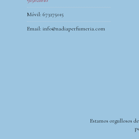
915621610
Móvil: 673275015
Email: info@nadiaperfumeria.com
Estamos orgullosos de
po