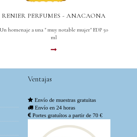
RENIER PERFUMES - BEHIQUE
REN
Un coctel adictivo EDP 50ml
Edic
LEER MAS
Ventajas
Envío de muestras gratuitas
Envío en 24 horas
Portes gratuítos a partir de 70 €