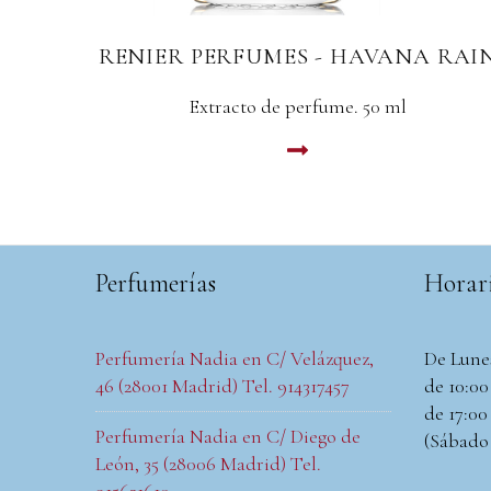
 RAIN
RENIER PERFUMES - GENIUS
Edición especial. Extracto de perfume. 50 ml
LEER MAS
Perfumerías
Horar
Perfumería Nadia en C/ Velázquez,
De Lune
46 (28001 Madrid) Tel. 914317457
de 10:00 
de 17:00 
Perfumería Nadia en C/ Diego de
(Sábado
León, 35 (28006 Madrid) Tel.