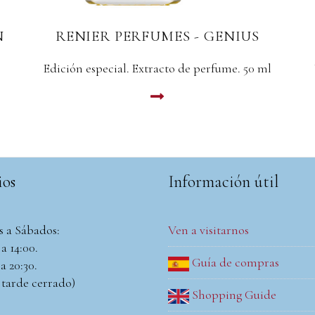
RENIER PERFUMES - ANACAONA
Un homenaje a una " muy notable mujer" EDP 50
ml
LEER MAS
ios
Información útil
s a Sábados:
Ven a visitarnos
a 14:00.
Guía de compras
a 20:30.
 tarde cerrado)
Shopping Guide