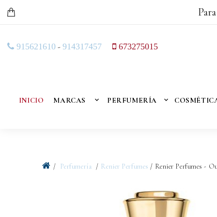
Para
-
915621610
914317457
673275015
INICIO
MARCAS
PERFUMERÍA
COSMÉTIC
Perfumería
Renier Perfumes
/ Renier Perfumes - Ou