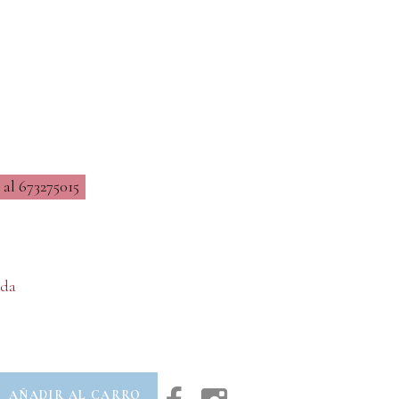
al 673275015
da
AÑADIR AL CARRO