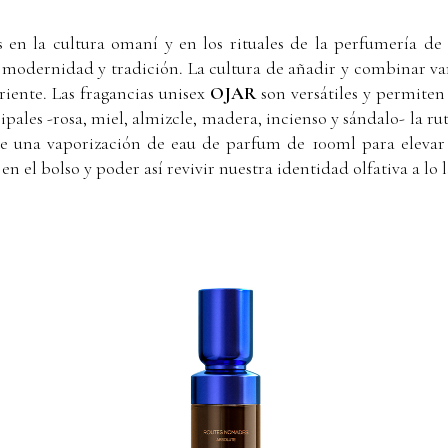
s en la cultura omaní y en los rituales de la perfumería d
odernidad y tradición. La cultura de añadir y combinar var
iente. Las fragancias unisex
OJAR
son versátiles y permiten a
pales -rosa, miel, almizcle, madera, incienso y sándalo- la ru
 una vaporización de eau de parfum de 100ml para elevar y
el bolso y poder así revivir nuestra identidad olfativa a lo l