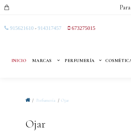
Para
-
915621610
914317457
673275015
INICIO
MARCAS
PERFUMERÍA
COSMÉTIC
Perfumería
Ojar
Ojar