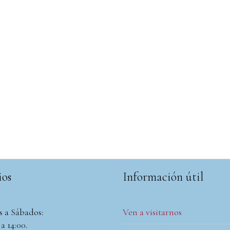
ios
Información útil
s a Sábados:
Ven a visitarnos
a 14:00.