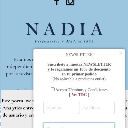
×
NEWSLETTER
Estamos orgullosos de ser la primera perfumería
Suscríbete a nuestra NEWSLETTER
independiente de España, en recibir el premio otorgado
y te regalamos un 10% de descuento
por la revista Beautyproof en 2015 a la mejor perfumería
en tu primer pedido
(No aplicable a productos outlet)
de autor.
Perfumería Nadia
2017 |
Política de Privacidad
Acepto Términos y Condiciones
[ Ver T&C ]
Este portal web utiliza cookies propias y de terceros (Google
Analytics entre otros) para brindarle una mejor experiencia
de usuario y entregar contenido adaptado a sus necesidades.
Rechazar
Aceptar