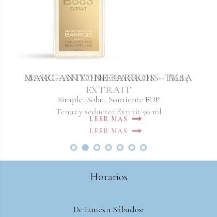
MARC-ANTOINE BARROIS - TILIA
MARC-ANTOINE BARROIS - B683
EXTRAIT
Simple. Solar. Sonriente EDP
Tenaz y seductor.Extrait 50 ml
LEER MAS
LEER MAS
Horarios
De Lunes a Sábados: