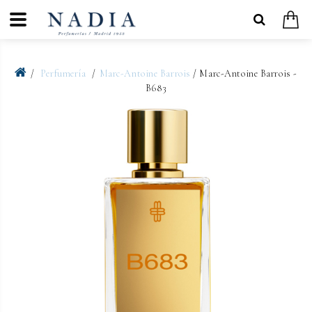
Perfumería
Marc-Antoine Barrois
/ Marc-Antoine Barrois -
B683