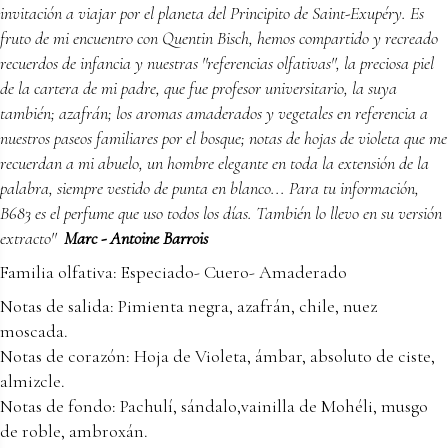
invitación a viajar por el planeta del Principito de Saint-Exupéry. Es
fruto de mi encuentro con Quentin Bisch, hemos compartido y recreado
recuerdos de infancia y nuestras ''referencias olfativas'', la preciosa piel
de la cartera de mi padre, que fue profesor universitario, la suya
también; azafrán; los aromas amaderados y vegetales en referencia a
nuestros paseos familiares por el bosque; notas de hojas de violeta que me
recuerdan a mi abuelo, un hombre elegante en toda la extensión de la
palabra, siempre vestido de punta en blanco... Para tu información,
B683 es el perfume que uso todos los días. También lo llevo en su versión
extracto''
Marc - Antoine Barrois
Familia olfativa: Especiado- Cuero- Amaderado
Notas de salida: Pimienta negra, azafrán, chile, nuez
moscada.
Notas de corazón: Hoja de Violeta, ámbar, absoluto de ciste,
almizcle.
Notas de fondo: Pachulí, sándalo,vainilla de Mohéli, musgo
de roble, ambroxán.