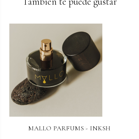
También te puede gustar
MALLO PARFUMS - INKSH
MALLO PARFUMS - ARC