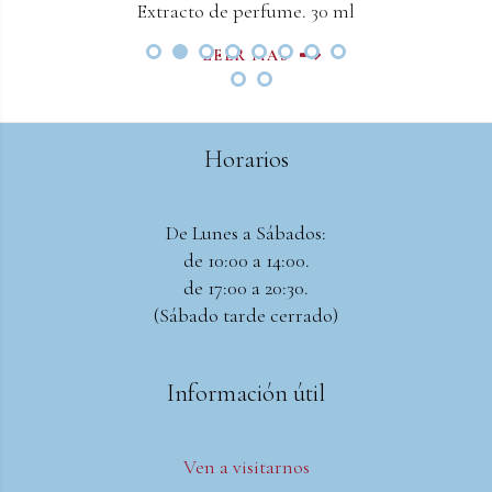
Extracto de perfume. 30 ml
30 ml
LEER MAS
LEER MAS
Horarios
De Lunes a Sábados:
de 10:00 a 14:00.
de 17:00 a 20:30.
(Sábado tarde cerrado)
Información útil
Ven a visitarnos