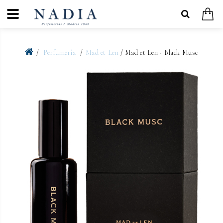
Perfumería
Mad et Len
/ Mad et Len - Black Musc