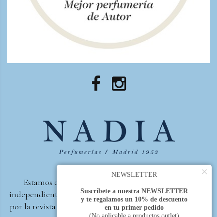
×
NEWSLETTER
Estamos orgullosos de ser la primera perfumería
Suscríbete a nuestra NEWSLETTER
independiente de España, en recibir el premio otorgado
y te regalamos un 10% de descuento
por la revista Beautyproof en 2015 a la mejor perfumería
en tu primer pedido
(No aplicable a productos outlet)