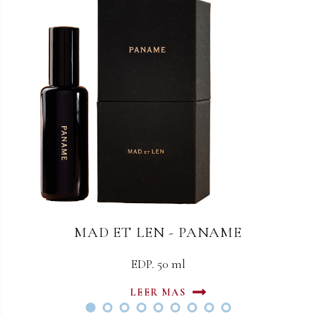
MAD ET LEN - SPIRITUELLE
MAD ET LEN - PANAME
EDP. 50 ml
EDP 50 ml
LEER MAS
LEER MAS