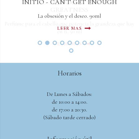
INITIO - HAIR MIST OUD FOR
INITIO - CAN´T GET ENOUGH
GREATNESS
La obsesión y el deseo. 90ml
Perfume para el cabello que potencia la grandeza que hay
LEER MAS
en ti. 50 ml
LEER MAS
Horarios
De Lunes a Sábados:
de 10:00 a 14:00.
de 17:00 a 20:30.
(Sábado tarde cerrado)