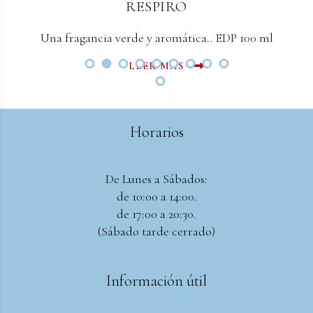
LATTE CREMA CORPORAL
RESPIRO
Una fragancia verde y aromática.. EDP 100 ml
Crema corporal perfumada. 250 ml
LEER MAS
LEER MAS
Horarios
De Lunes a Sábados:
de 10:00 a 14:00.
de 17:00 a 20:30.
(Sábado tarde cerrado)
Información útil