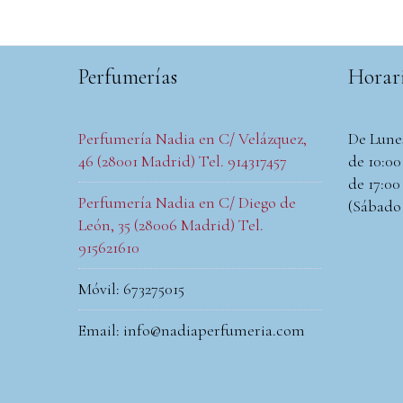
Perfumerías
Horar
Perfumería Nadia en C/ Velázquez,
De Lune
46 (28001 Madrid) Tel. 914317457
de 10:00 
de 17:00 
Perfumería Nadia en C/ Diego de
(Sábado
León, 35 (28006 Madrid) Tel.
915621610
Móvil: 673275015
Email: info@nadiaperfumeria.com