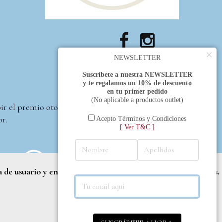
×
NEWSLETTER
Suscríbete a nuestra NEWSLETTER
y te regalamos un 10% de descuento
en tu primer pedido
(No aplicable a productos outlet)
bir el premio otorgado
or.
Acepto Términos y Condiciones
[ Ver T&C ]
a de usuario y entregar contenido adaptado a sus necesidades.