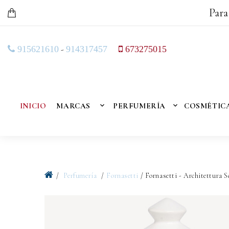
Para
-
915621610
914317457
673275015
INICIO
MARCAS
PERFUMERÍA
COSMÉTIC
Perfumería
Fornasetti
/ Fornasetti - Architettura 