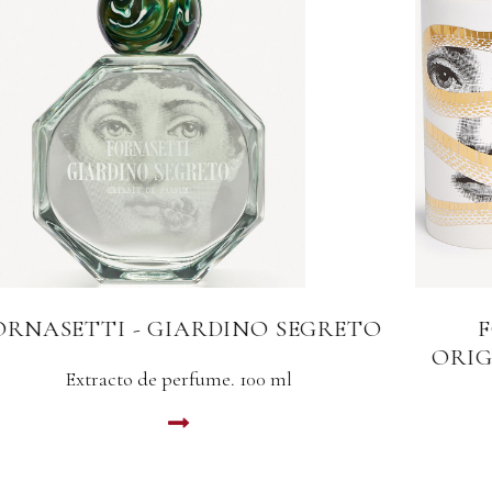
O
FORNASETTI - PECCATO
ORIGINALE TALVOLTA SCENTED
ROOM
Ambientador en spray. 100 ml
LEER MAS