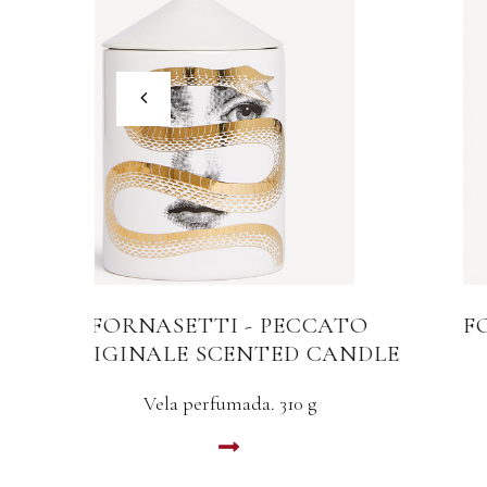
FORNASETTI - GIARDINO SEGRET
DLE
Extracto de perfume. 100 ml
LEER MAS