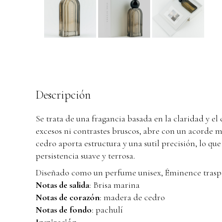
Descripción
Se trata de una fragancia basada en la claridad y el
excesos ni contrastes bruscos, abre con un acorde m
cedro aporta estructura y una sutil precisión, lo qu
persistencia suave y terrosa.
Diseñado como un perfume unisex, Éminence traspasa l
Notas de salida
: Brisa marina
Notas de corazón
: madera de cedro
Notas de fondo
: pachulí
Inspiración