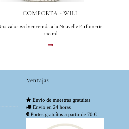
COMPORTA - PALAFÍTICO
CO
Amaderado / balsámico / atalcado. EDP 100ml.
LEER MAS
Ventajas
Envío de muestras gratuitas
Envío en 24 horas
Portes gratuítos a partir de 70 €