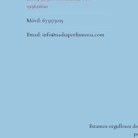
915621610
Móvil: 673275015
Email: info@nadiaperfumeria.com
Estamos orgullosos de
po