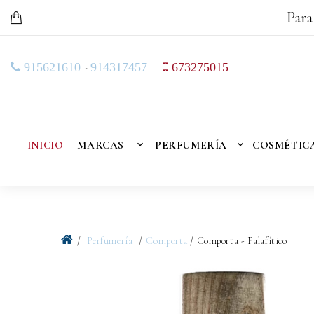
Para
-
915621610
914317457
673275015
INICIO
MARCAS
PERFUMERÍA
COSMÉTIC
Perfumería
Comporta
/ Comporta - Palafítico