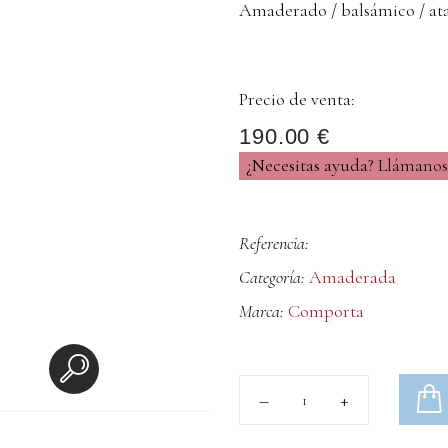
Amaderado / balsámico / at
Precio de venta:
190.00 €
¿Necesitas ayuda?
Llámanos 
Referencia:
Categoría:
Amaderada
Marca:
Comporta