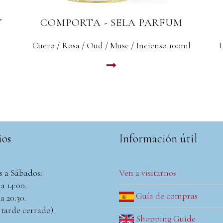
COMPORTA - WILL
Una calurosa bienvenida a la Nouvelle Parfumerie.
100 ml
LEER MAS
ios
Información útil
s a Sábados:
Ven a visitarnos
a 14:00.
Guía de compras
a 20:30.
 tarde cerrado)
Shopping Guide