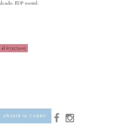
alcado. EDP 100ml.
al 673275015
AÑADIR AL CARRO