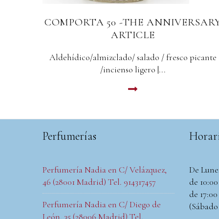
RSARY
COMPORTA - SELA PARFUM
Cuero / Rosa / Oud / Musc / Incienso 100ml
icante
LEER MAS
Perfumerías
Horar
Perfumería Nadia en C/ Velázquez,
De Lune
46 (28001 Madrid) Tel. 914317457
de 10:00 
de 17:00 
Perfumería Nadia en C/ Diego de
(Sábado
León, 35 (28006 Madrid) Tel.